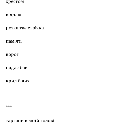
хрестом
відчаю
розквітає стрічка
пам'яті
ворог
падає біля
крил білих
***
таргани в моїй голові