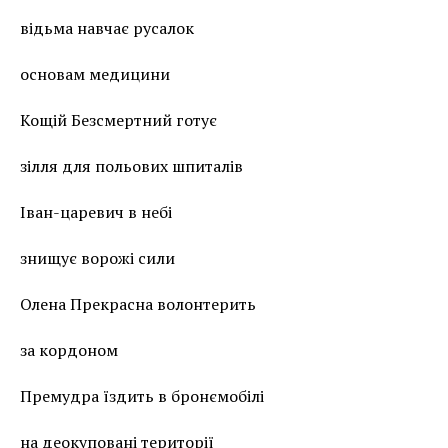
відьма навчає русалок
основам медицини
Кощій Безсмертний готує
зілля для польових шпиталів
Іван-царевич в небі
знищує ворожі сили
Олена Прекрасна волонтерить
за кордоном
Премудра їздить в бронємобілі
на деокуповані території