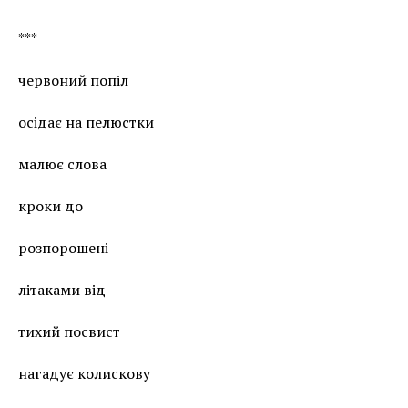
***
червоний попіл
осідає на пелюстки
малює слова
кроки до
розпорошені
літаками від
тихий посвист
нагадує колискову