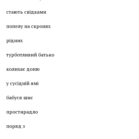
стають свідками
попелу на скронях
рідних
турботливий батько
колихає доню
у сусідній ямі
бабуся шиє
простирадло
поряд з