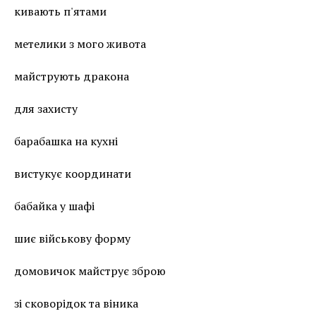
кивають п'ятами
метелики з мого живота
майструють дракона
для захисту
барабашка на кухні
вистукує координати
бабайка у шафі
шиє військову форму
домовичок майструє зброю
зі сковорідок та віника