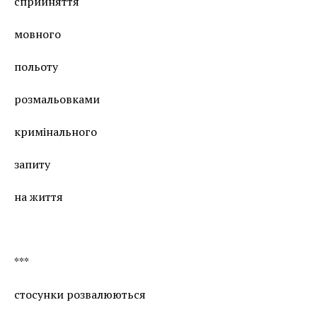
сприйняття
мовного
польоту
розмальовками
кримінального
запиту
на життя
***
стосунки розвалюються