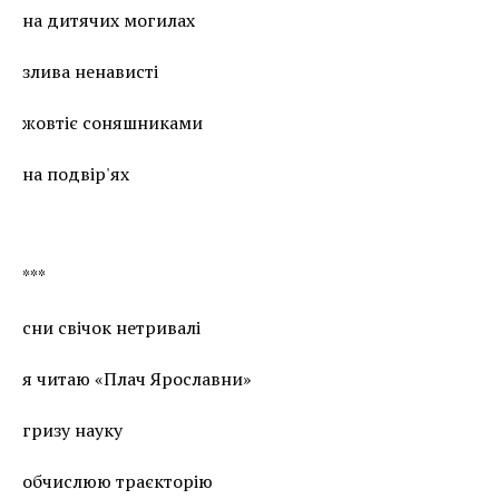
на дитячих могилах
злива ненависті
жовтіє соняшниками
на подвір'ях
***
сни свічок нетривалі
я читаю «Плач Ярославни»
гризу науку
обчислюю траєкторію