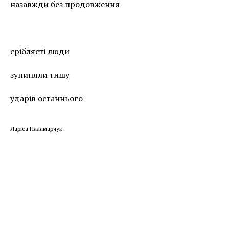
назавжди без продовження
сріблясті люди
зупиняли тишу
ударів останнього
Ларіса Паламарчук