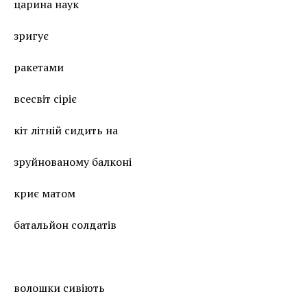
царина наук
зригує
ракетами
всесвіт сіріє
кіт літній сидить на
зруйнованому балконі
криє матом
батальйон солдатів
волошки сивіють