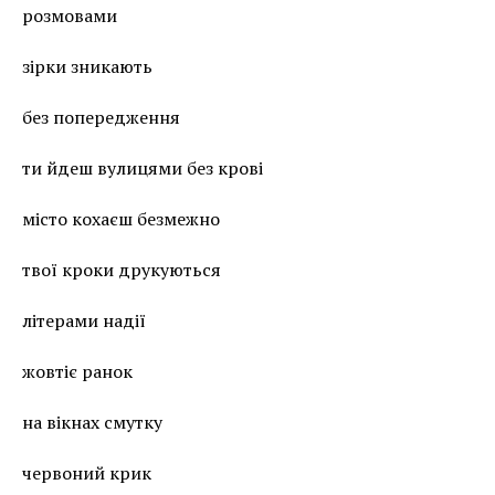
розмовами
зірки зникають
без попередження
ти йдеш вулицями без крові
місто кохаєш безмежно
твої кроки друкуються
літерами надії
жовтіє ранок
на вікнах смутку
червоний крик