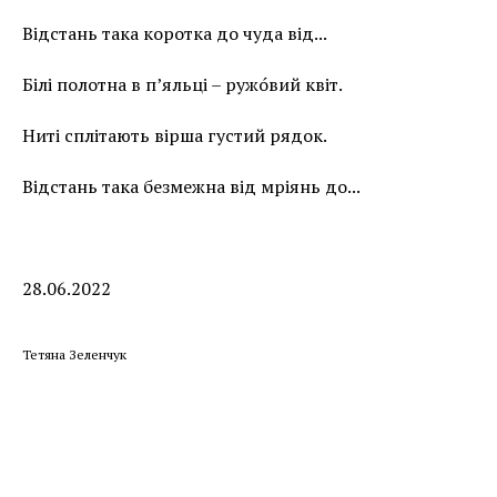
Відстань така коротка до чуда від...
Білі полотна в п’яльці – ружо́вий квіт.
Ниті сплітають вірша густий рядок.
Відстань така безмежна від мріянь до...
28.06.2022
Тетяна Зеленчук