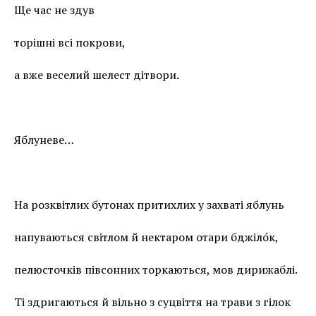
Ще час не здув
торішні всі покрови,
а вже веселий шелест дітвори.
Яблуневе…
На розквітлих бутонах притихлих у захваті яблунь
напуваються світлом й нектаром отари бджіло́к,
пелюсточків півсонних торкаються, мов дирижаблі.
Ті здригаються й вільно з суцвіття на трави з гілок