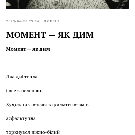
2023-04-20 23:34
ПОЕЗІЯ
МОМЕНТ — ЯК ДИМ
Момент — як дим
Два дні тепла —
і все зазеленіло.
Художник пензля втримати не зміг:
асфальту тла
торкнувся ніжно-білий