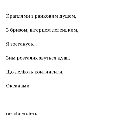
Краплями з ранковим душем,
З бризом, вітерцем легеньким,
Я зостанусь...
Зим розталих звуться душі,
Що леліють континенти,
Океанами.
безкінечність