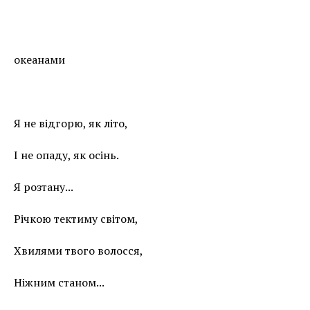
океанами
Я не відгорю, як літо,
І не опаду, як осінь.
Я розтану...
Річкою тектиму світом,
Хвилями твого волосся,
Ніжним станом...