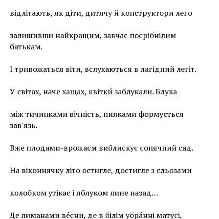
відлітають, як діти, дитячу й конструктори лего
залишивши найкращим, завчас посрібнілим
батькам.
І тривожаться віти, вслухаються в лагідний легіт.
У світах, наче хащах, квітки́ заблукали. Блука
між тичинками вічність, пилками формується
зав'язь.
Вже плодами-врожаєм виблискує сонячний сад.
На віконнячку літо остигле, достигле з сльозами
колобком утікає і яблуком лине назад…
Де лиманами ве́сни, де в білім убра́нні матусі,