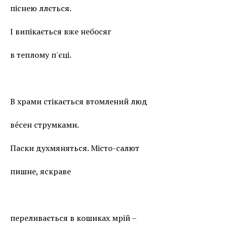
піснею ллється.
І випікається вже небосяг
в теплому п'єці.
В храми стікається втомлений люд
ве́сен струмками.
Паски духмяняться. Місто-салют
пишне, яскраве
переливається в кошиках мрій –