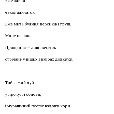
Вже алича
чекає аличаток.
Вже мить буяння персиків і груш.
Мине печаль.
Прощання — лиш початок
стрічань у інших вимірах довкруж.
Той самий дуб
у прочутті обнови,
і мурашиний поспіх вздовж кори.