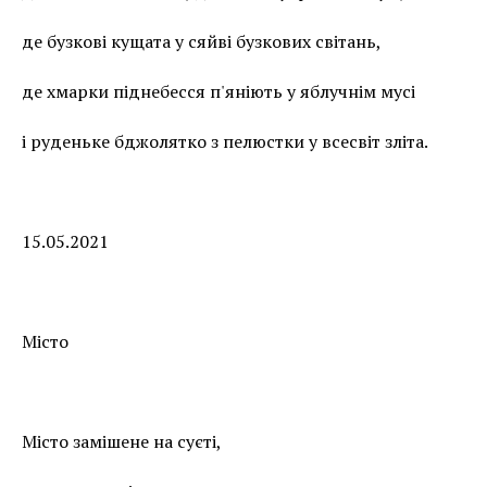
де бузкові кущата у сяйві бузкових світань,
де хмарки піднебесся п'яніють у яблучнім мусі
і руденьке бджолятко з пелюстки у всесвіт зліта.
15.05.2021
Місто
Місто замішене на суєті,