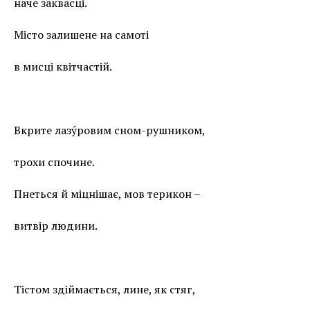
наче заквасці.
Місто залишене на самоті
в мисці квітчастій.
Вкрите лазу́ровим сном-рушником,
трохи спочине.
Пнеться й міцнішає, мов терикон –
витвір людини.
Тістом здіймається, лине, як стяг,