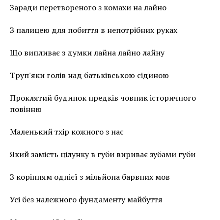
Заради перетвореного з комахи на лайно
З палицею для побиття в непотрібних руках
Що випливає з думки лайна лайно лайну
Труп'яки голів над батьківською сідиною
Проклятий будинок предків човник історичного
повінню
Маленький тхір кожного з нас
Який замість цілунку в губи вириває зубами губи
З корінням однієї з мільйона барвних мов
Усі без належного фундаменту майбуття