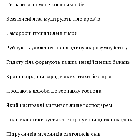
Ти називаєш мене кошеням ніби
Беззахисні леза муштрують тіло кров'ю
Саморобні пришпилені німби
Руйнують уявлення про людину як розумну істоту
Гидоту тіла формують кишки нездійснених бажань
Країнокордони заради яких птахи без пір'я
Продають дзьоби до зоопарку господа
Який насправді виявився лише господарем
Політики етики хуетики історії уйобищних поколінь
Підручників мучеників святописів снів