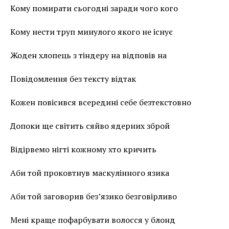
Кому помирати сьогодні заради чого кого
Кому нести труп минулого якого не існує
Жоден хлопець з тіндеру на відповів на
Повідомлення без тексту відтак
Кожен повісився всередині себе безтекстовно
Допоки ще світить сяйво ядерних зброй
Відірвемо нігті кожному хто кричить
Аби той проковтнув маскулінного язика
Аби той заговорив без’язико безговірливо
Мені краще пофарбувати волосся у блонд