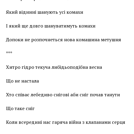
Який віднині шанують усі комахи
І який ще довго шануватимуть комахи
Допоки не розпочнеться нова комашина метушня
***
Хитро гідро текуча либідьоподібна весна
Що не настала
Хто співає лебедиво снігові аби сніг почав танути
Що таке сніг
Коли всередині нас гаряча війна з клапанами серця