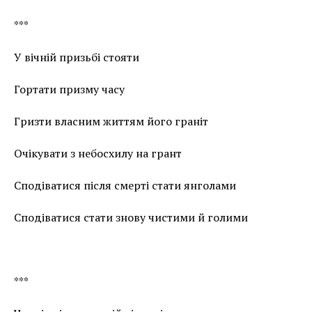
***
У вічній призьбі стояти
Гортати призму часу
Гризти власним життям його граніт
Очікувати з небосхилу на грант
Сподіватися після смерті стати янголами
Сподіватися стати знову чистими й голими
***