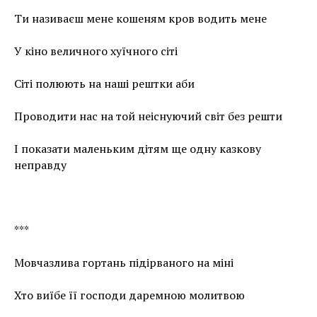
Ти називаєш мене кошеням кров водить мене
У кіно величного хуїчного сіті
Сіті полюють на наші рештки аби
Проводити нас на той неіснуючий світ без решти
І показати маленьким дітям ще одну казкову
неправду
***
Мовчазлива гортань підірваного на міні
Хто виїбе її господи даремною молитвою