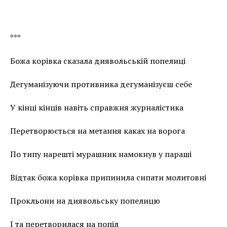
***
Божа корівка сказала диявольській попелиці
Дегуманізуючи противника дегуманізуєш себе
У кінці кінців навіть справжня журналістика
Перетворюється на метання каках на ворога
По типу нарешті мурашник намокнув у параші
Відтак божа корівка припинила сипати молитовні
Прокльони на диявольську попелицю
І та перетворилася на попіл