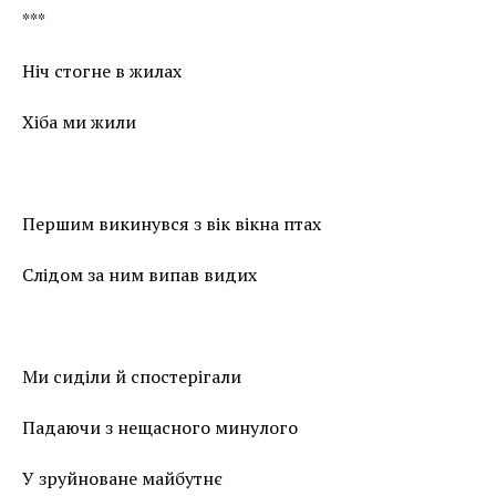
***
Ніч стогне в жилах
Хіба ми жили
Першим викинувся з вік вікна птах
Слідом за ним випав видих
Ми сиділи й спостерігали
Падаючи з нещасного минулого
У зруйноване майбутнє