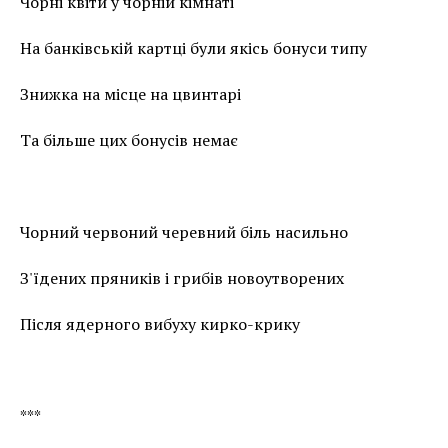
Чорні квіти у чорній кімнаті
На банківській картці були якісь бонуси типу
Знижка на місце на цвинтарі
Та більше цих бонусів немає
Чорний червоний черевний біль насильно
З'їдених пряників і грибів новоутворених
Після ядерного вибуху кирко-крику
***