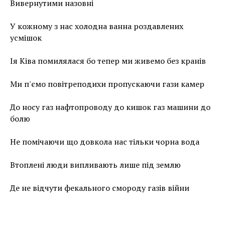
Вивернутими назовні
У кожному з нас холодна ванна роздавлених
усмішок
Ія Ківа помилялася бо тепер ми живемо без кранів
Ми п'ємо повітреподихи пропускаючи гази камер
До носу газ нафтопроводу до кишок газ машини до
болю
Не помічаючи що довкола нас тільки чорна вода
Втоплені люди випливають лише під землю
Де не відчути фекального смороду газів війни