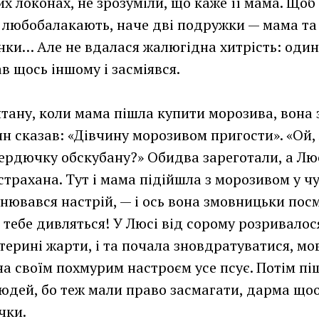
их локонах, не зрозуміли, що каже її мама. Що
 любобалакають, наче дві подружки — мама та
нки… Але не вдалася жалюгідна хитрість: один
в щось іншому і засміявся.
нтану, коли мама пішла купити морозива, вона
ин сказав: «Дівчину морозивом пригости». «Ой, 
ердючку обскубану?» Обидва зареготали, а Лю
трахана. Тут і мама підійшла з морозивом у ч
інювався настрій, — і ось вона змовницьки посм
а тебе дивляться! У Люсі від сорому розривалос
терині жарти, і та почала зновдратуватися, мов
она своїм похмурим настроєм усе псує. Потім пі
людей, бо теж мали право засмагати, дарма що
чки.