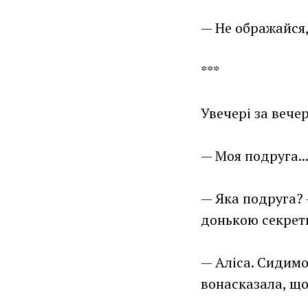
— Не ображайся,
***
Увечері за вече
— Моя подруга..
— Яка подруга? 
донькою секрет
— Аліса. Сидимо
вонасказала, що