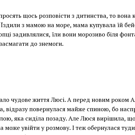
росять щось розповісти з дитинства, то вона 
 Їздили з мамою на море, мама купувала їй бей
лопці задивлялися, їли вони морозиво біля фонт
засмагати до знемоги.
ивало чудове життя Люсі. А перед новим роком А
, відразу повернулася майже спиною, бо наспр
лою, яка сиділа позаду. Але Люся вирішила, що
на може увійти у розмову. І теж обернулася туди