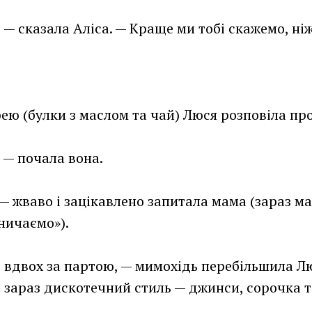
 — сказала Аліса. — Краще ми тобі скажемо, ніж
рею (булки з маслом та чай) Люся розповіла пр
. — почала вона.
— жваво і зацікавлено запитала мама (зараз ма
ничаємо»).
 вдвох за партою, — мимохідь перебільшила Лю
 зараз дискотечний стиль — джинси, сорочка т