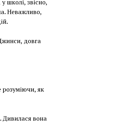
 школі, звісно,
ала. Неважливо,
ій.
 Джинси, довга
е розуміючи, як
. Дивилася вона
.