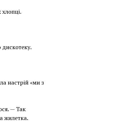
 хлопці.
о дискотеку.
ла настрій «ми з
ся. — Так
а жилетка.