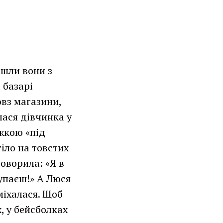
ішли вони з
 базарі
вз магазини,
лася дівчинка у
ижкою «під
іло на товстих
говорила: «Я в
лупаєш!» А Люся
міхалася. Щоб
х, у бейсболках