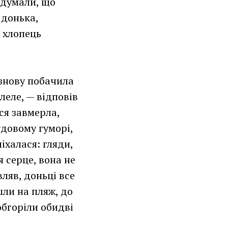
б думали, що
 донька,
 хлопець
 знову побачила
леле, — відповів
ся завмерла,
удовому гуморі,
іхалася: гляди,
я серце, вона не
ляв, доньці все
шли на пляж, до
обгоріли обидві