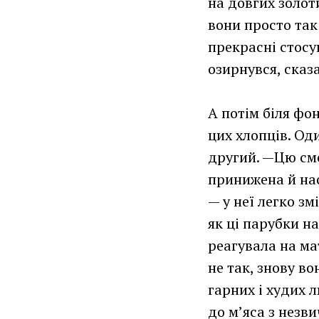
на довгих золот
вони просто так
прекрасні стосу
озирнувся, сказа
А потім біля фо
цих хлопців. Од
другий. —Цю см
принижена й нас
— у неї легко зм
як ці парубки н
реагувала на ма
не так, знову в
гарних і худих 
до м’яса з незви