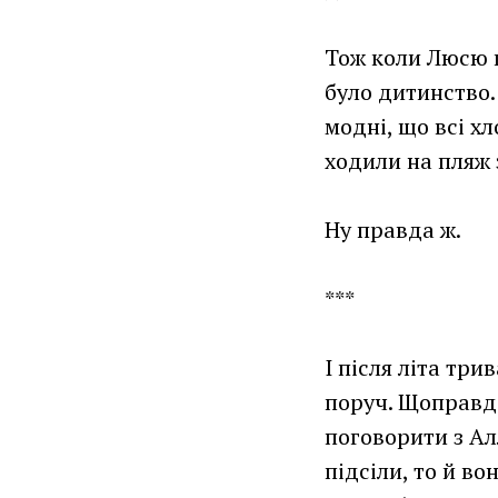
Тож коли Люсю п
було дитинство.
модні, що всі х
ходили на пляж 
Ну правда ж.
***
І після літа тр
поруч. Щоправда
поговорити з Ал
підсіли, то й во