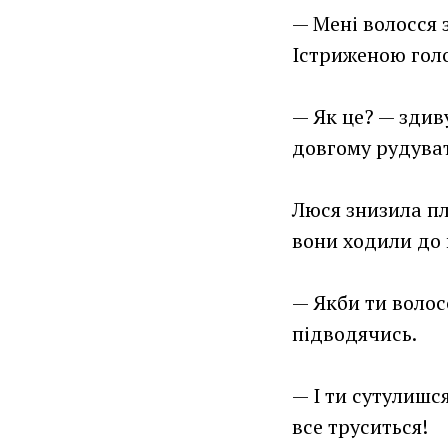
— Мені волосся 
Істриженою гол
— Як це? — здив
довгому рудуват
Люся знизила пл
вони ходили до п
— Якби ти волос
підводячись.
— І ти сутулишся
все труситься!