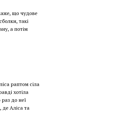
каже, що чудове
сболки, такі
ану, а потім
ліса раптом сіла
авді хотіла
 раз до неї
, де Аліса та