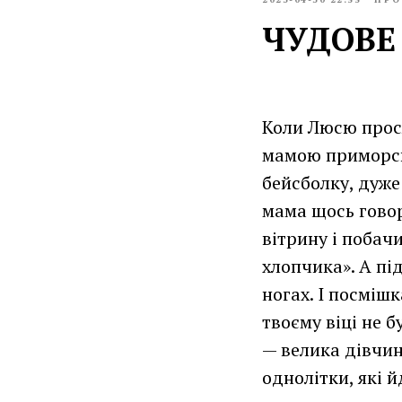
ЧУДОВЕ
Коли Люсю прося
мамою приморськ
бейсболку, дуже
мама щось говор
вітрину і побач
хлопчика». А пі
ногах. І посмішк
твоєму віці не 
— велика дівчин
однолітки, які й