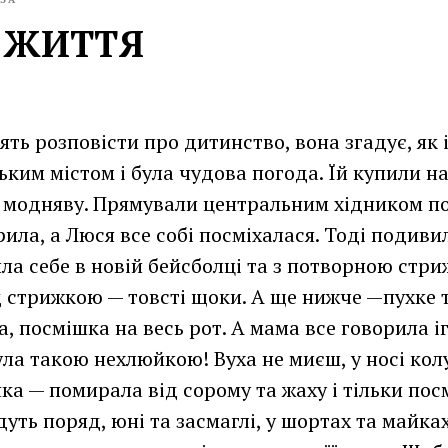
 ЖИТТЯ
ть розповісти про дитинство, вона згадує, як 
им містом і була чудова погода. Їй купили на
 модняву. Прямували центральним хідником по
ила, а Люся все собі посміхалася. Тоді подиви
ила себе в новій бейсболці та з потворною стр
д стрижкою — товсті щоки. А ще нижче —пухке т
а, посмішка на весь рот. А мама все говорила і
була такою нехлюйкою! Вуха не миєш, у носі ко
ка — помирала від сорому та жаху і тільки пос
дуть поряд, юні та засмаглі, у шортах та майка