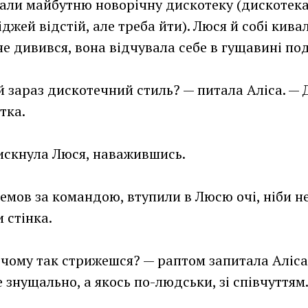
ли майбутню новорічну дискотеку (дискотека у
діджей відстій, але треба йти). Люся й собі кив
не дивився, вона відчувала себе в гущавині под
й зараз дискотечний стиль? — питала Аліса. —
тка.
искнула Люся, наважившись.
немов за командою, втупили в Люсю очі, ніби н
 стінка.
 чому так стрижешся? — раптом запитала Аліса
 знущально, а якось по-людськи, зі співчуттям