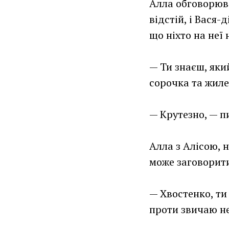
Алла обговорюва
відстій, і Вася-
що ніхто на неї 
— Ти знаєш, яки
сорочка та жиле
— Крутезно, — п
Алла з Алісою, 
може заговорити
— Хвостенко, ти
проти звичаю не