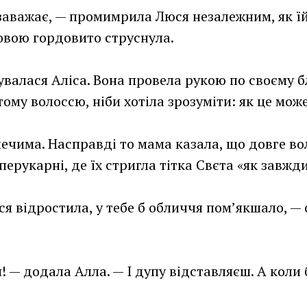
заважає, — промимрила Люся незалежним, як їй
овою гордовито струснула.
увалася Аліса. Вона провела рукою по своєму 
ому волоссю, ніби хотіла зрозуміти: як це мож
ечима. Насправді то мама казала, що довге вол
ерукарні, де їх стригла тітка Свєта «як завжди
ся відростила, у тебе б обличчя пом’якшало, — 
! — додала Алла. — І дупу відставляєш. А коли 