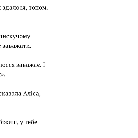
 здалося, тоном.
блискучому
е заважати.
осся заважає. І
».
сказала Аліса,
біжиш, у тебе