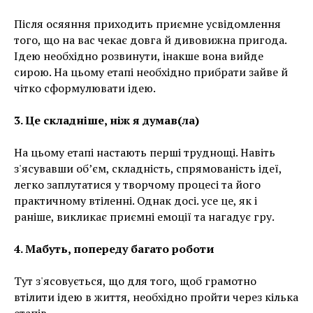
Після осяяння приходить приємне усвідомлення
того, що на вас чекає довга й дивовижна пригода.
Ідею необхідно розвинути, інакше вона вийде
сирою. На цьому етапі необхідно прибрати зайве й
чітко сформулювати ідею.
3. Це складніше, ніж я думав(ла)
На цьому етапі настають перші труднощі. Навіть
з'ясувавши об’єм, складність, спрямованість ідеї,
легко заплутатися у творчому процесі та його
практичному втіленні. Однак досі. усе це, як і
раніше, викликає приємні емоції та нагадує гру.
4. Мабуть, попереду багато роботи
Тут з'ясовується, що для того, щоб грамотно
втілити ідею в життя, необхідно пройти через кілька