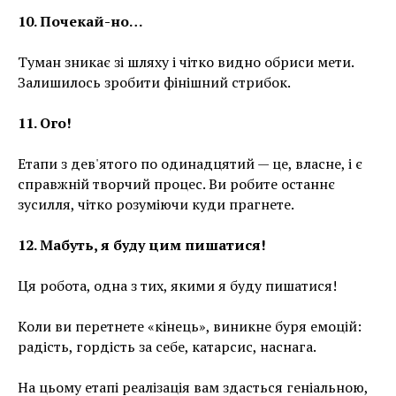
10. Почекай-но…
Туман зникає зі шляху і чітко видно обриси мети.
Залишилось зробити фінішний стрибок.
11. Ого!
Етапи з дев'ятого по одинадцятий — це, власне, і є
справжній творчий процес. Ви робите останнє
зусилля, чітко розуміючи куди прагнете.
12. Мабуть, я буду цим пишатися!
Ця робота, одна з тих, якими я буду пишатися!
Коли ви перетнете «кінець», виникне буря емоцій:
радість, гордість за себе, катарсис, наснага.
На цьому етапі реалізація вам здасться геніальною,