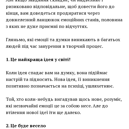
ризиковано відповідальне, щоб довести його до
кінця, вам доведеться продиратися через
довжелезний ланцюжок емоційних станів, половина
з яких не дуже приємні по відчуттях.
Гляньмо, які емоції та думки виникають в багатьох
людей під час занурення в творчий процес.
1. Це найкраща ідея у світі!
Коли ідея спадає вам на думку, вона підіймає
настрій та підносить. Нова ідея, її виникнення
позитивно позначається на психіці, ушляхетнює.
Той, хто коли-небудь вигадував щось нове, розуміє,
які незвичайні емоції це за собою несе. Але до
втілення нової ідеї іти ще далеко.
2. Це буде весело