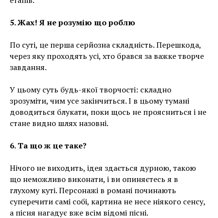
етапів.
5. Жах! Я не розумію що роблю
По суті, це перша серйозна складність. Перешкода,
через яку проходять усі, хто брався за важке творче
завдання.
У цьому суть будь-якої творчості: складно
зрозуміти, чим усе закінчиться. І в цьому тумані
доводиться блукати, поки щось не проясниться і не
стане видно шлях назовні.
6. Та що ж це таке?
Нічого не виходить, ідея здається дурною, такою
що неможливо виконати, і ви опиняєтесь я в
глухому куті. Персонажі в романі починають
суперечити самі собі, картина не несе ніякого сенсу,
а пісня нагадує вже всім відомі пісні.