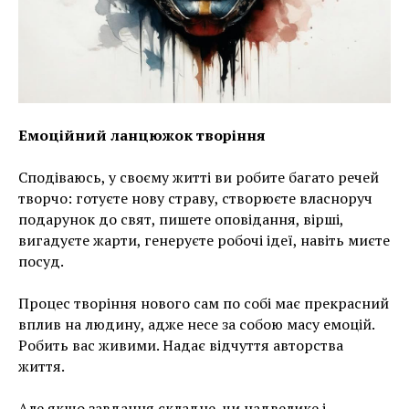
Емоційний ланцюжок творіння
Сподіваюсь, у своєму житті ви робите багато речей
творчо: готуєте нову страву, створюєте власноруч
подарунок до свят, пишете оповідання, вірші,
вигадуєте жарти, генеруєте робочі ідеї, навіть миєте
посуд.
Процес творіння нового сам по собі має прекрасний
вплив на людину, адже несе за собою масу емоцій.
Робить вас живими. Надає відчуття авторства
життя.
Але якщо завдання складне, чи надвелике і