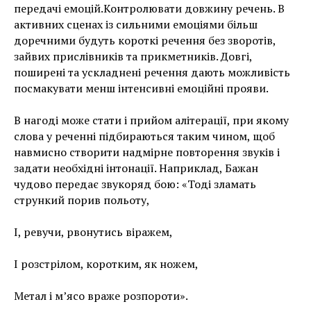
передачі емоцій.Контролювати довжину речень. В
активних сценах із сильними емоціями більш
доречними будуть короткі речення без зворотів,
зайвих прислівників та прикметників. Довгі,
поширені та ускладнені речення дають можливість
посмакувати менш інтенсивні емоційні прояви.
В нагоді може стати і прийом алітерації, при якому
слова у реченні підбираються таким чином, щоб
навмисно створити надмірне повторення звуків і
задати необхідні інтонації. Наприклад, Бажан
чудово передає звукоряд бою: «Тоді зламать
стрункий порив польоту,
І, ревучи, рвонутись віражем,
І розстрілом, коротким, як ножем,
Метал і м’ясо враже розпороти».