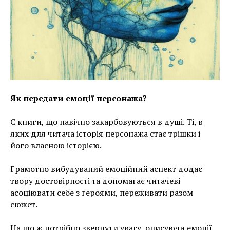
Як передати емоції персонажа?
Є книги, що навічно закарбовуються в душі. Ті, в
яких для читача історія персонажа стає трішки і
його власною історією.
Грамотно вибудуваний емоційний аспект додає
твору достовірності та допомагає читачеві
асоціювати себе з героями, переживати разом
сюжет.
На що ж потрібно звернути увагу, описуючи емоції