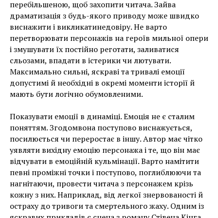
перебільшеною, щоб захопити читача. Зайва
драматизація з будь-якого приводу може швидко
виснажити і викликатинедовіру. Не варто
перетворювати персонажів на героїв мильної опери
і змушувати їх постійно реготати, заливатися
сльозами, впадати в істерики чи лютувати.
Максимально сильні, яскраві та тривалі емоції
допустимі й необхідні в окремі моменти історії й
мають бути логічно обумовленими.
Показувати емоції в динаміці. Емоція не є сталим
поняттям. Згодомвона поступово виснажується,
посилюється чи переростає в іншу. Автор має чітко
уявляти вихідну емоцію персонажа і те, що він має
відчувати в емоційній кульмінації. Варто намітити
певні проміжні точки і поступово, поглиблюючи та
нагнітаючи, провести читача з персонажем крізь
кожну з них. Наприклад, від легкої знервованості й
остраху до тривоги та смертельного жаху. Одним із
яскравих прикладів є сцена з роману Стівена Кінга