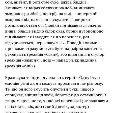
сон, апетит. В роті стає сухо, шкіра блідніє.
Змінюється вираз обличчя: на лобі виникають
зморшки (глибші в центрі), на шиї — поперечні
зморшки від намагання скулитися, широко
розплющуються очі (повіки піднімаються значно
вище, більше видно білок ока), брови дугоподібно
піднімаються і зводяться до перенісся, рот
відкривається, перекошується. Поведінковими
проявами страху можуть бути надмірна хаотична
рухливість (реакція «біжи»), або впадання в ступор
(реакція «замри»). Іноді — напад на кривдника
(реакція «бий»).
Враховувати індивідуальність героїв. Одну і ту ж
емоцію різні люди можуть проживати по-різному.
Те, що одного змусить опустити руки, іншого
спонукає, зціпивши зуби, боротися до останнього. З
твором щось не те, якщо всі персонажі (не зважаючи
на їх стать, вік, життєвий досвід, характер)
лякаються, зляться, радіють та сумують з