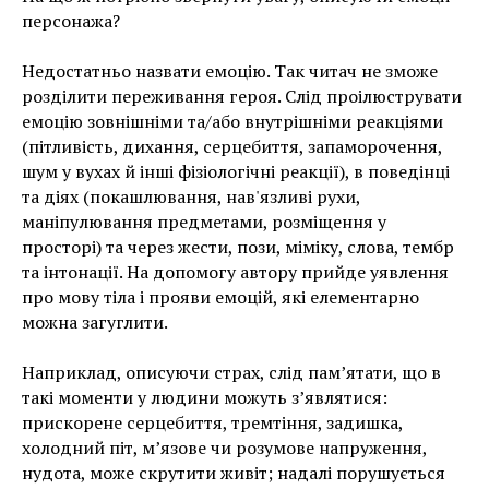
персонажа?
Недостатньо назвати емоцію. Так читач не зможе
розділити переживання героя. Слід проілюструвати
емоцію зовнішніми та/або внутрішніми реакціями
(пітливість, дихання, серцебиття, запаморочення,
шум у вухах й інші фізіологічні реакції), в поведінці
та діях (покашлювання, нав'язливі рухи,
маніпулювання предметами, розміщення у
просторі) та через жести, пози, міміку, слова, тембр
та інтонації. На допомогу автору прийде уявлення
про мову тіла і прояви емоцій, які елементарно
можна загуглити.
Наприклад, описуючи страх, слід пам’ятати, що в
такі моменти у людини можуть з’являтися:
прискорене серцебиття, тремтіння, задишка,
холодний піт, м’язове чи розумове напруження,
нудота, може скрутити живіт; надалі порушується