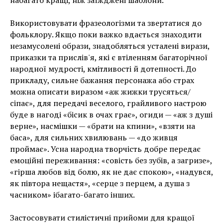
набагато кращі, ніж заїжджені шаблони.
Використовувати фразеологізми та звертатися до
фольклору. Якщо поки важко вдається знаходити
незамусолені образи, знадобляться усталені вирази,
приказки та прислів'я, які є втіленням багаторічної
народної мудрості, кмітливості й дотепності. До
прикладу, сильне бажання персонажа або страх
можна описати виразом «аж жижки трусяться/
сіпає», для передачі веселого, грайливого настрою
буде в нагоді «бісик в очах грає», огиди — «аж з душі
верне», насмішки — «брати на кпини», «взяти на
баса», для сильних хвилювань — «до живця
проймає». Усна народна творчість добре передає
емоційні переживання: «совість без зубів, а загризе»,
«гірша любов від болю, як не дає спокою», «надувся,
як півтора нещастя», «серце з перцем, а душа з
часником» ібагато-багато інших.
Застосовувати стилістичні прийоми для кращої