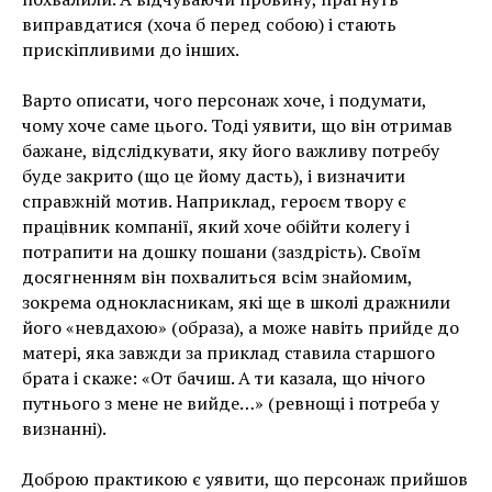
виправдатися (хоча б перед собою) і стають
прискіпливими до інших.
Варто описати, чого персонаж хоче, і подумати,
чому хоче саме цього. Тоді уявити, що він отримав
бажане, відслідкувати, яку його важливу потребу
буде закрито (що це йому дасть), і визначити
справжній мотив. Наприклад, героєм твору є
працівник компанії, який хоче обійти колегу і
потрапити на дошку пошани (заздрість). Своїм
досягненням він похвалиться всім знайомим,
зокрема однокласникам, які ще в школі дражнили
його «невдахою» (образа), а може навіть прийде до
матері, яка завжди за приклад ставила старшого
брата і скаже: «От бачиш. А ти казала, що нічого
путнього з мене не вийде…» (ревнощі і потреба у
визнанні).
Доброю практикою є уявити, що персонаж прийшов