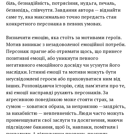
біль, безнадійність, потрясіння, нудьга, печаль,
безвихідь, співчуття. Завдання автора — віднайти
саме ту, яка максимально точно передасть стан
конкретного персонажа в певних умовах.
Визначити емоцію, яка стоїть за мотивами героїв.
Мотив виникає з незадоволеної емоційної потреби.
Персонаж прагне або отримати щось, що принесе
позитивні емоції, або уникнути певного
негативного емоційного досвіду чи усунути його
наслідки. Істинні емоції та мотиви можуть бути
неусвідомлені героєм або приховуватися ним від
інших. Розповідаючи історію, слід пам'ятати про те,
які емоції насправді рухають персонажів. За
агресивною поведінкою може стояти страх, за
сумом — ховатися образа, за неприязню —заздрість,
за нахабністю — невпевненість. Люди часто можуть
применшувати свої заслуги та досягнення, маючи
підсвідоме бажання, щоб їх, навпаки, помітили і
похвалили. А відчуваючи провину, прагнуть