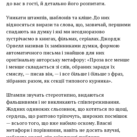
до вас в гості, й детально його розпитати.
Уникати штампів, шаблонів та кліше. До них
відносяться вирази та слова, що, зазвичай, першими
спадають на думку і які ми неодноразово
зустрічаємо в книгах, фільмах, серіалах. Джордж
Орвелл називав їх замінниками думки, формою
автоматичного письма і знайшов для них
оригінальну авторську метафору: «Проза все менше
і менше складається зі слів, обраних заради їх
смислу, — писав він, — і все більше і більше з фраз,
зібраних разом, як секції типового курника».
Штампи звучать стереотипно, видаються
фальшивими і не викликають співпереживання.
Жодних одиноких сльозинок, що котяться по щоці,
сердець, що раптово тріпочуть, широких посмішок
— всього того, що вже набило оскому. Власні
метафори і порівняння, навіть не досить влучні,