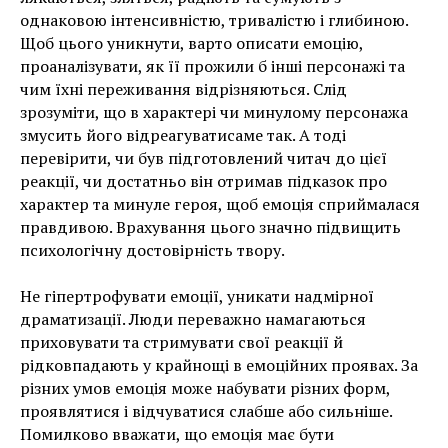
однаковою інтенсивністю, тривалістю і глибиною.
Щоб цього уникнути, варто описати емоцію,
проаналізувати, як її прожили б інші персонажі та
чим їхні переживання відрізняються. Слід
зрозуміти, що в характері чи минулому персонажа
змусить його відреагуватисаме так. А тоді
перевірити, чи був підготовлений читач до цієї
реакції, чи достатньо він отримав підказок про
характер та минуле героя, щоб емоція сприймалася
правдивою. Врахування цього значно підвищить
психологічну достовірність твору.
Не гіпертрофувати емоції, уникати надмірної
драматизації. Люди переважно намагаються
приховувати та стримувати свої реакції й
рідковпадають у крайнощі в емоційних проявах. За
різних умов емоція може набувати різних форм,
проявлятися і відчуватися слабше або сильніше.
Помилково вважати, що емоція має бути