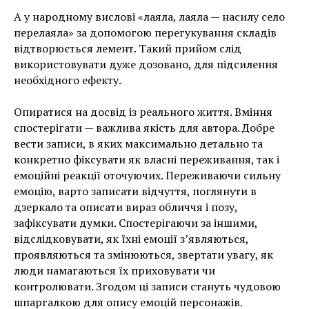
А у народному вислові «лаяла, лаяла — насилу село
перелаяла» за допомогою перегукування складів
відтворюється лемент. Такий прийом слід
використовувати дуже дозовано, для підсилення
необхідного ефекту.
Опиратися на досвід із реального життя. Вміння
спостерігати — важлива якість для автора. Добре
вести записи, в яких максимально детально та
конкретно фіксувати як власні переживання, так і
емоційні реакції оточуючих. Переживаючи сильну
емоцію, варто записати відчуття, поглянути в
дзеркало та описати вираз обличчя і позу,
зафіксувати думки. Спостерігаючи за іншими,
відслідковувати, як їхні емоції з’являються,
проявляються та змінюються, звертати увагу, як
люди намагаються їх приховувати чи
контролювати. Згодом ці записи стануть чудовою
шпаргалкою для опису емоцій персонажів.