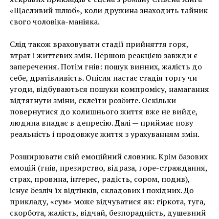
«Щасливий шлюб», коли дружина знаходить тайник
свого чоловіка-маніяка.
Слід також враховувати стадії прийняття горя,
втрат і життєвих змін. Першою реакцією завжди є
заперечення. Потім гнів: пошук винних, жалість до
себе, дратівливість. Опісля настає стадія торгу чи
угоди, відбуваються пошуки компромісу, намагання
відтягнути зміни, склеїти розбите. Оскільки
повернутися до колишнього життя вже не вийде,
людина впадає в депресію. Далі — приймає нову
реальність і продовжує життя з урахуванням змін.
Розширювати свій емоційний словник. Крім базових
емоцій (гнів, презирство, відраза, гope-страждання,
страх, провина, інтерес, радість, сором, подив),
існує безліч їх відтінків, складових і похідних. До
прикладу, «сум» може відчуватися як: гіркота, туга,
скорбота, жалість, відчай, безпорадність, душевний