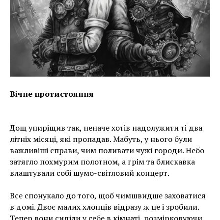
Вічне протистояння
Дощ упиріщив так, неначе хотів надолужити ті два
літніх місяці, які пропадав. Мабуть, у нього були
важливіші справи, чим поливати чужі городи. Небо
затягло похмурим полотном, а грім та блискавка
влаштували собі шумо-світловий концерт.
Все спонукало до того, щоб чимшвидше заховатися
в домі. Двоє малих хлопців відразу ж це і зробили.
Тепер вони сиділи у себе в кімнаті, розмірковуючи,