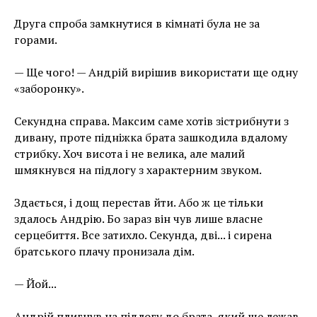
Друга спроба замкнутися в кімнаті була не за
горами.
— Ще чого! — Андрій вирішив використати ще одну
«заборонку».
Секундна справа. Максим саме хотів зістрибнути з
дивану, проте підніжка брата зашкодила вдалому
стрибку. Хоч висота і не велика, але малий
шмякнувся на підлогу з характерним звуком.
Здається, і дощ перестав йти. Або ж це тільки
здалось Андрію. Бо зараз він чув лише власне
серцебиття. Все затихло. Секунда, дві... і сирена
братського плачу пронизала дім.
— Йой...
Андрій плигнув на підлогу до брата, який ще лежав