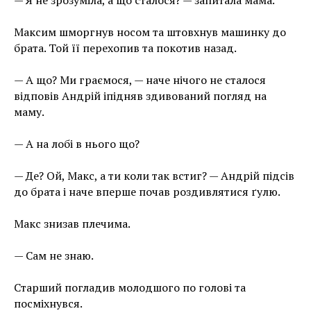
— Я не зрозуміла, а що сталося? — запитала мама.
Максим шморгнув носом та штовхнув машинку до
брата. Той її перехопив та покотив назад.
— А що? Ми граємося, — наче нічого не сталося
відповів Андрій іпідняв здивований погляд на
маму.
— А на лобі в нього що?
— Де? Ой, Макс, а ти коли так встиг? — Андрій підсів
до брата і наче вперше почав роздивлятися ґулю.
Макс знизав плечима.
— Сам не знаю.
Старший погладив молодшого по голові та
посміхнувся.