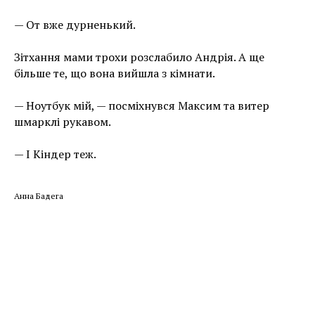
— От вже дурненький.
Зітхання мами трохи розслабило Андрія. А ще
більше те, що вона вийшла з кімнати.
— Ноутбук мій, — посміхнувся Максим та витер
шмарклі рукавом.
— І Кіндер теж.
Анна Бадега