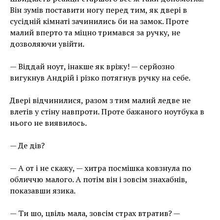
Він зумів поставити ногу перед тим, як двері в
сусідній кімнаті зачинились би на замок. Проте
малий вперто та міцно тримався за ручку, не
дозволяючи увійти.
— Віддай ноут, інакше як вріжу! — серйозно
вигукнув Андрій і різко потягнув ручку на себе.
Двері відчинилися, разом з тим малий ледве не
влетів у стіну навпроти. Проте бажаного ноутбука в
нього не виявилось.
— Де дів?
— А от і не скажу, — хитра посмішка ковзнула по
обличчю малого. А потім він і зовсім знахабнів,
показавши язика.
— Ти шо, цвіль мала, зовсім страх втратив? —