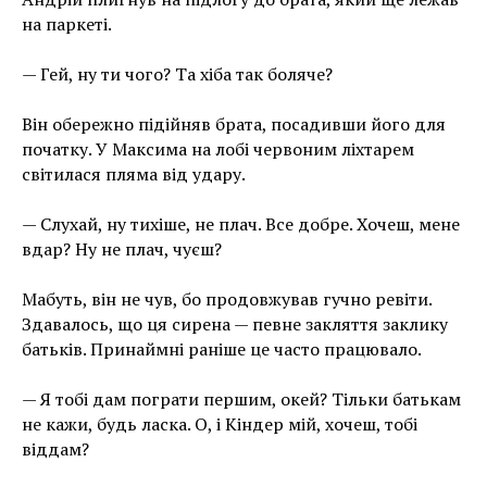
на паркеті.
— Гей, ну ти чого? Та хіба так боляче?
Він обережно підійняв брата, посадивши його для
початку. У Максима на лобі червоним ліхтарем
світилася пляма від удару.
— Слухай, ну тихіше, не плач. Все добре. Хочеш, мене
вдар? Ну не плач, чуєш?
Мабуть, він не чув, бо продовжував гучно ревіти.
Здавалось, що ця сирена — певне закляття заклику
батьків. Принаймні раніше це часто працювало.
— Я тобі дам пограти першим, окей? Тільки батькам
не кажи, будь ласка. О, і Кіндер мій, хочеш, тобі
віддам?