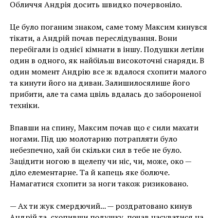
Обличчя Андрія досить швидко почервоніло.
Це було поганим знаком, саме тому Максим кинувся
тікати, а Андрій почав переслідування. Вони
перебігали із однієї кімнати в іншу. Подушки летіли
один в одного, як найбільш високоточні снаряди. В
один момент Андрію все ж вдалося схопити малого
та кинути його на диван. Залишилосялише його
прибити, але та сама цвіль вдалась до забороненої
техніки.
Впавши на спину, Максим почав що є сили махати
ногами. Під цю молотарню потрапляти було
небезпечно, хай би скільки сил в тебе не було.
Зацідити ногою в щелепу чи ніс, чи, може, око —
діло елементарне. Та й капець яке болюче.
Намагатися схопити за ноги також ризиковано.
— Ах ти жук смердючий... — роздратовано кинув
Андрій та, схопивши подушку, почав насуватися на