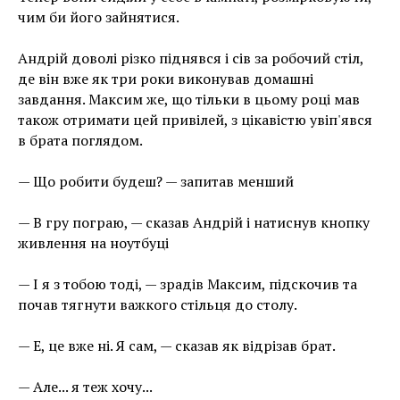
чим би його зайнятися.
Андрій доволі різко піднявся і сів за робочий стіл,
де він вже як три роки виконував домашні
завдання. Максим же, що тільки в цьому році мав
також отримати цей привілей, з цікавістю увіп'явся
в брата поглядом.
— Що робити будеш? — запитав менший
— В гру пограю, — сказав Андрій і натиснув кнопку
живлення на ноутбуці
— І я з тобою тоді, — зрадів Максим, підскочив та
почав тягнути важкого стільця до столу.
— Е, це вже ні. Я сам, — сказав як відрізав брат.
— Але... я теж хочу...