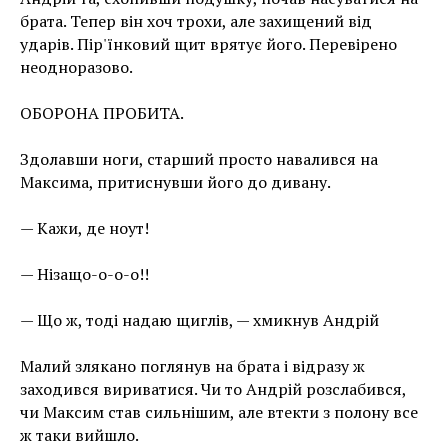
брата. Тепер він хоч трохи, але захищений від
ударів. Пір'їнковий щит врятує його. Перевірено
неодноразово.
ОБОРОНА ПРОБИТА.
Здолавши ноги, старший просто навалився на
Максима, притиснувши його до дивану.
— Кажи, де ноут!
— Нізащо-о-о-о!!
— Що ж, тоді надаю щиглів, — хмикнув Андрій
Малий злякано поглянув на брата і відразу ж
заходився вириватися. Чи то Андрій розслабився,
чи Максим став сильнішим, але втекти з полону все
ж таки вийшло.