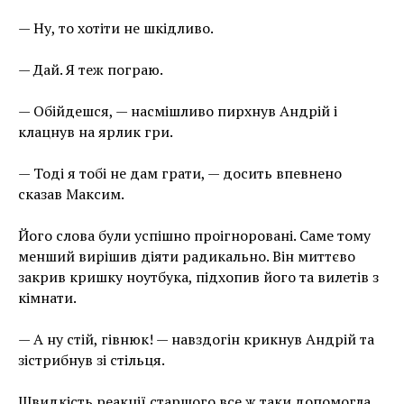
— Ну, то хотіти не шкідливо.
— Дай. Я теж пограю.
— Обійдешся, — насмішливо пирхнув Андрій і
клацнув на ярлик гри.
— Тоді я тобі не дам грати, — досить впевнено
сказав Максим.
Його слова були успішно проігноровані. Саме тому
менший вирішив діяти радикально. Він миттєво
закрив кришку ноутбука, підхопив його та вилетів з
кімнати.
— А ну стій, гівнюк! — навздогін крикнув Андрій та
зістрибнув зі стільця.
Швидкість реакції старшого все ж таки допомогла.