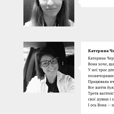
Катерина Ч
Катерина Чер
Вона хоче, що
У неї троє ді
позавчорашні
Працювала вчи
Все життя бул
Третя вагітні
свої думки і 
І ось Вона — 