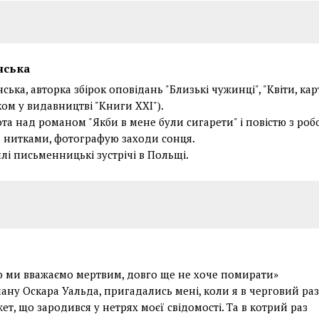
нська
ська, авторка збірок оповідань "Близькі чужинці", "Квіти, карт
ом у видавництві "Книги ХХІ").
ота над романом "Якби в мене були сигарети" і повістю з роб
нитками, фотографую заходи сонця.
і письменницькі зустрічі в Польщі.
що ми вважаємо мертвим, довго ще не хоче помирати»
ману Оскара Уальда, пригадались мені, коли я в черговий раз
т, що зародився у нетрях моєї свідомості. Та в котрий раз