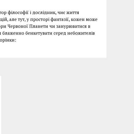
тор філософії і дослідник, чиє життя
ій, але тут, у просторі фантазії, кожен може
тори Червоної Планети чи занурюватися в
чи блаженно бенкетувати серед небожителів
торінки: