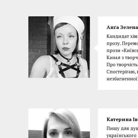
Анґа Зелена
Кандидат хімі
прозу. Перем
прози «Київс
Канал з творч
Про творчість
Спостерігаю,
незбагненної 
Катерина Ів
Пишу для душ
українського 