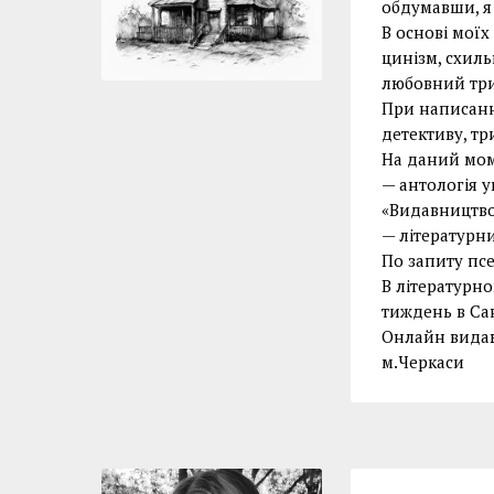
обдумавши, я 
В основі моїх
цинізм, схиль
любовний три
При написанн
детективу, тр
На даний моме
— антологія у
«Видавництво
— літературн
По запиту пс
В літературн
тиждень в Са
Онлайн видаю
м.Черкаси