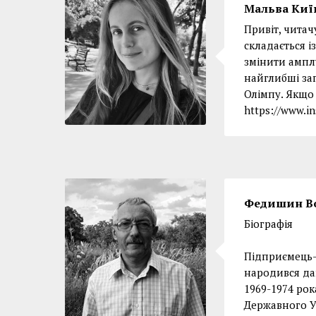
Мальва Киї
Привіт, читач
складається і
змінити ампл
найглибші зап
Олімпу. Якщо 
https://www.
Федишин В
Біографія
Підприємець-
народився да
1969-1974 рок
Державного Ун