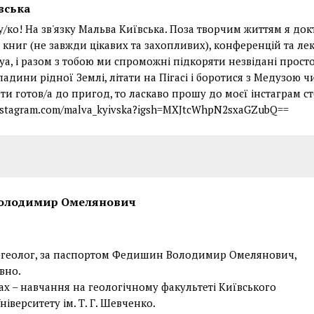
вська
у/ко! На зв'язку Мальва Київська. Поза творчим життям я док
з книг (не завжди цікавих та захопливих), конференцій та лекц
уа, і разом з тобою ми спроможні підкоряти незвідані прос
адини рідної Землі, літати на Пігасі і боротися з Медузою 
ти готов/а до пригод, то ласкаво прошу до моєї інстаграм с
instagram.com/malva_kyivska?igsh=MXJtcWhpN2sxaGZubQ==
олодимир Омелянович
геолог, за паспортом Федишин Володимир Омелянович,
вно.
ах – навчання на геологічному факультеті Київського
іверситету ім. Т. Г. Шевченко.