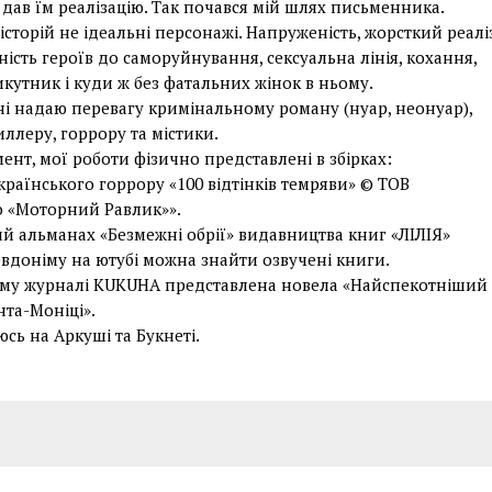
дав їм реалізацію. Так почався мій шлях письменника.
 історій не ідеальні персонажі. Напруженість, жорсткий реалі
ність героїв до саморуйнування, сексуальна лінія, кохання,
кутник і куди ж без фатальних жінок в ньому.
і надаю перевагу кримінальному роману (нуар, неонуар),
иллеру, горрору та містики.
нт, мої роботи фізично представлені в збірках:
країнського горрору «100 відтінків темряви» © ТОВ
 «Моторний Равлик»».
ий альманах «Безмежні обрії» видавництва книг «ЛІЛІЯ»
евдоніму на ютубі можна знайти озвучені книги.
ому журналі KUKUHA представлена новела «Найспекотніший
нта-Моніці».
сь на Аркуші та Букнеті.