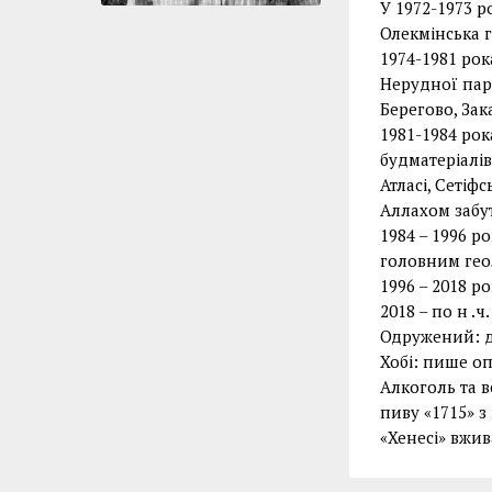
У 1972-1973 р
Олекмінська г
1974-1981 рок
Нерудної парт
Берегово, Зак
1981-1984 ро
будматеріалів
Атласі, Сетіф
Аллахом забут
1984 – 1996 р
головним гео
1996 – 2018 р
2018 – по н .ч
Одружений: д
Хобі: пише о
Алкоголь та в
пиву «1715» з
«Хенесі» вжи