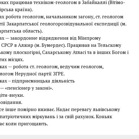
оках працював техніком-геологом в Забайкаллі (Вітімо-
ірська країна).
ах робота геологом, начальником загону, ст. геологом
ії Закарпатської геологорозвідувальної експедиції (м.
арпатська область).
ках — закордонне відрядження від Мінпрому
 СРСР в Алжир (м. Бумердес). Працював на Тельскому
ському плоскогірні, Сахарському Атласі та в інших Богом і
их місцях.
оках — робота ст. геологом, ведучим геологом,
логом Нерудної партії ЗГРЕ.
оках – підприємницька діяльність
. — «пенсіонер у законі».
іти-внуки.
повідання.
се інше помірно вживає. Надає перевагу львівському
 патріотичних міркувань і за свій рахунок. Коньяк
ває коли пригощають.