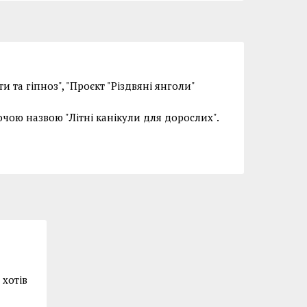
и та гіпноз", "Проєкт "Різдвяні янголи"
очою назвою "Літні канікули для дорослих".
 хотів