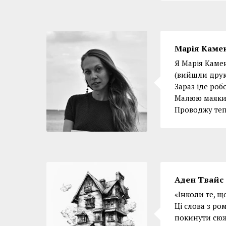
Марія Каме
Я Марія Камен
(вийшли друк
Зараз іде роб
Малюю маяки 
Проводжу тепл
Аден Твайс
«Інколи те, 
Ці слова з ро
покинути сюже