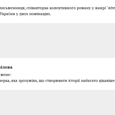
письменниця, співавторка колективного роману у жанрі "літ
України у двох номінаціях.
уілова
 мене:
ерка, яка зрозуміла, що створювати історії набагато цікавіше